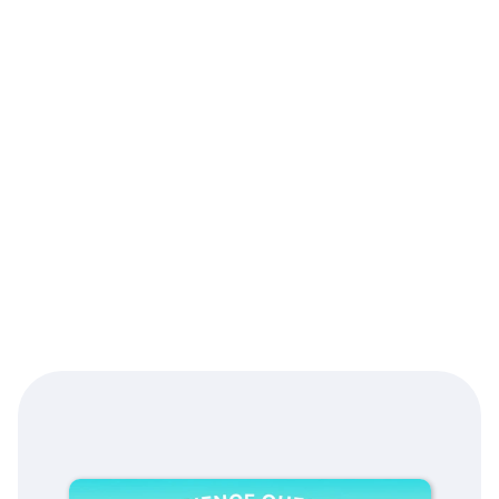
Design
Für die Technische Hochschule Mittelhessen 
entwickelte WeAreGroup Science Quest – ein 
browserbasiertes, interaktives Lernspiel, das die 
klassische Vorlesung „Wissenschaftliches Arbeiten“ 
in ein digitales Erlebnis transformiert. Basierend auf 
modernen Webtechnologien ersetzt die Lösung 
passive Lehrformate durch immersives, 
spielerisches Lernen – jederzeit verfügbar, direkt im 
Browser.
S T A C K
Technische Hochschule Mittelhessen
Dienstleistungen:
Beratung, UI/UX, Entwicklung