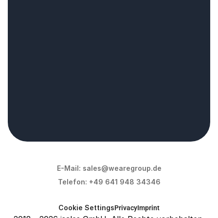
Vereinbaren Sie Ihr 
strategisches 
Technologiegesprä
ch.
Strategiegespräch vereinbaren
E-Mail: 
sales@wearegroup.de
Telefon: 
+49 641 948 34346
Cookie Settings
Privacy
Imprint