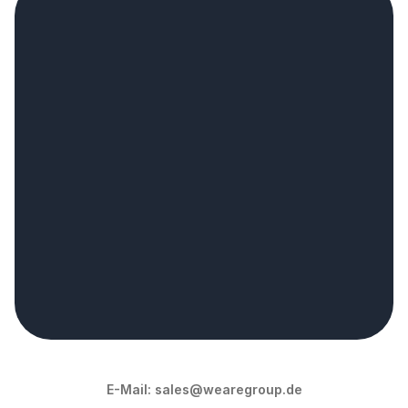
Vereinbaren Sie Ihr 
strategisches 
Technologiegesprä
ch.
Strategiegespräch vereinbaren
E-Mail: 
sales@wearegroup.de